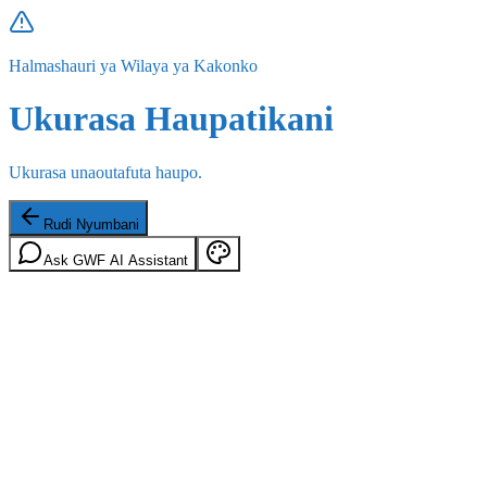
Halmashauri ya Wilaya ya Kakonko
Ukurasa Haupatikani
Ukurasa unaoutafuta haupo.
Rudi Nyumbani
Ask GWF AI Assistant