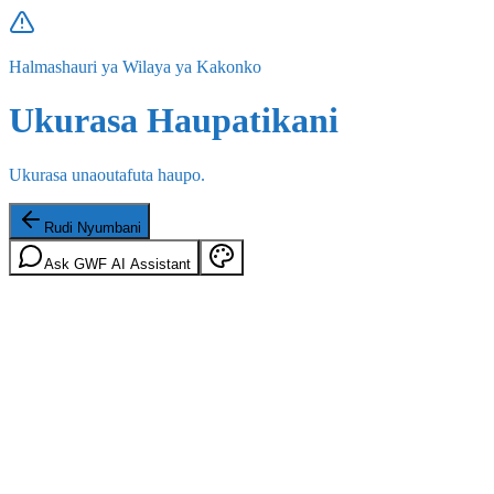
Halmashauri ya Wilaya ya Kakonko
Ukurasa Haupatikani
Ukurasa unaoutafuta haupo.
Rudi Nyumbani
Ask GWF AI Assistant