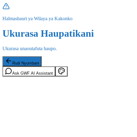
Halmashauri ya Wilaya ya Kakonko
Ukurasa Haupatikani
Ukurasa unaoutafuta haupo.
Rudi Nyumbani
Ask GWF AI Assistant