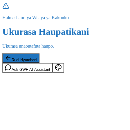
Halmashauri ya Wilaya ya Kakonko
Ukurasa Haupatikani
Ukurasa unaoutafuta haupo.
Rudi Nyumbani
Ask GWF AI Assistant