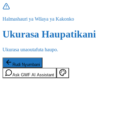
Halmashauri ya Wilaya ya Kakonko
Ukurasa Haupatikani
Ukurasa unaoutafuta haupo.
Rudi Nyumbani
Ask GWF AI Assistant